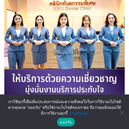
เราใช้คุกกี้เพื่อเพิ่มประสบการณ์และความพึงพอใจในการใช้งานเว็บไซต์
หากคุณกด “ยอมรับ” หรือใช้งานเว็บไซต์ของเราต่อ ถือว่าคุณยินยอมให้
มีการใช้งานคุกกี้
อ่านเพิ่มเติม
ข้อกำหนดความเป็นส่วนตัว
|
นโยบายคุ๊กกี้
Copyright © 2021
ยอมรับ
reserved SWU Dental Hospital. All right