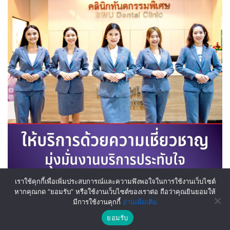
เราใช้คุกกี้เพื่อเพิ่มประสบการณ์และความพึงพอใจในการใช้งานเว็บไซต์
หากคุณกด “ยอมรับ” หรือใช้งานเว็บไซต์ของเราต่อ ถือว่าคุณยินยอมให้
มีการใช้งานคุกกี้
อ่านเพิ่มเติม
ข้อกำหนดความเป็นส่วนตัว
|
นโยบายคุ๊กกี้
Copyright © 2021
ยอมรับ
reserved SWU Dental Hospital. All right